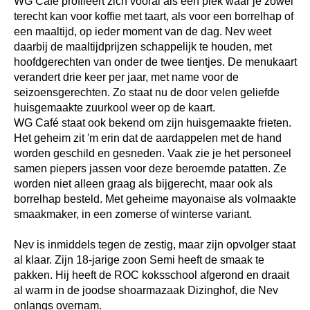
WG Café profileert zich vooral als een plek waar je zowel
terecht kan voor koffie met taart, als voor een borrelhap of
een maaltijd, op ieder moment van de dag. Nev weet
daarbij de maaltijdprijzen schappelijk te houden, met
hoofdgerechten van onder de twee tientjes. De menukaart
verandert drie keer per jaar, met name voor de
seizoensgerechten. Zo staat nu de door velen geliefde
huisgemaakte zuurkool weer op de kaart.
WG Café staat ook bekend om zijn huisgemaakte frieten.
Het geheim zit 'm erin dat de aardappelen met de hand
worden geschild en gesneden. Vaak zie je het personeel
samen piepers jassen voor deze beroemde patatten. Ze
worden niet alleen graag als bijgerecht, maar ook als
borrelhap besteld. Met geheime mayonaise als volmaakte
smaakmaker, in een zomerse of winterse variant.
Nev is inmiddels tegen de zestig, maar zijn opvolger staat
al klaar. Zijn 18-jarige zoon Semi heeft de smaak te
pakken. Hij heeft de ROC koksschool afgerond en draait
al warm in de joodse shoarmazaak Dizinghof, die Nev
onlangs overnam.