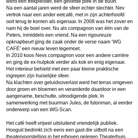
werd een trekpleister, een geliefde plek in de buurt.
Na een aantal jaren werd de sfeer echter slechter. Nev
vertrok naar een ander eetcafé, met in zijn achterhoofd
ooit terug te komen als eigenaar. In 2008 was het zover en
nam hij de boel over. Nu als compagnon van één van de
Peters, inmiddels een vriend. Na een rigoureuze
opknapbeurt ging de zaak onder de verse naam ‘WG
CAFÉ’ een nieuw leven tegemoet.
In 2010 koos Nevs compagnon voor een andere carrière
en ging de ex-hulpkok verder als kok en enig eigenaar.
Het interieur behield met een paar kleine praktische
ingrepen zijn huiselijke sfeer.
Na klachten over geluidsoverlast werd het terras omgeven
door groen en bloemen en veranderde daardoor in een
aangename, beschutte, uitnodigende plek. In
samenwerking met buurman Jules, de futonman, al eerder
onderwerp van een WG-Scan.
Het café heeft vrijwel uitsluitend vriendelijk publiek.
Hooguit bedrinkt zich eens een gast die uitbolt na een
theatervoorstelling in het erboven gelegen Theaterhuis.