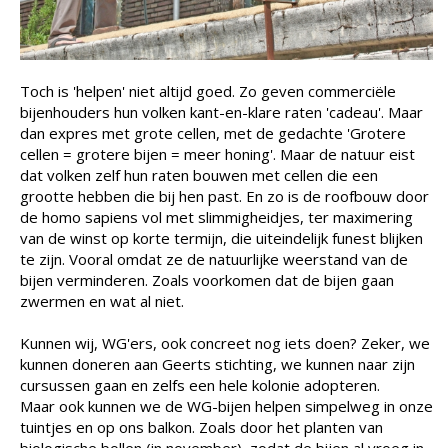
Toch is 'helpen' niet altijd goed. Zo geven commerciële
bijenhouders hun volken kant-en-klare raten 'cadeau'. Maar
dan expres met grote cellen, met de gedachte 'Grotere
cellen = grotere bijen = meer honing'. Maar de natuur eist
dat volken zelf hun raten bouwen met cellen die een
grootte hebben die bij hen past. En zo is de roofbouw door
de homo sapiens vol met slimmigheidjes, ter maximering
van de winst op korte termijn, die uiteindelijk funest blijken
te zijn. Vooral omdat ze de natuurlijke weerstand van de
bijen verminderen. Zoals voorkomen dat de bijen gaan
zwermen en wat al niet.
Kunnen wij, WG'ers, ook concreet nog iets doen? Zeker, we
kunnen doneren aan Geerts stichting, we kunnen naar zijn
cursussen gaan en zelfs een hele kolonie adopteren.
Maar ook kunnen we de WG-bijen helpen simpelweg in onze
tuintjes en op ons balkon. Zoals door het planten van
biologische bollen (in november), zodat de bijen al vroeg in