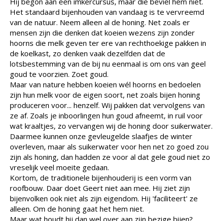
Hij begon aan een imkercursus, maar die beviel hem niet.
Het standaard bijenhouden van vandaag is te vervreemd
van de natuur. Neem alleen al de honing. Net zoals er
mensen zijn die denken dat koeien wezens zijn zonder
hoorns die melk geven ter ere van rechthoekige pakken in
de koelkast, zo denken vaak dezelfden dat de
lotsbestemming van de bij nu eenmaal is om ons van geel
goud te voorzien. Zoet goud.
Maar van nature hebben koeien wél hoorns en bedoelen
zijn hun melk voor de eigen soort, net zoals bijen honing
produceren voor... henzelf. Wij pakken dat vervolgens van
ze af. Zoals je inboorlingen hun goud afneemt, in ruil voor
wat kraaltjes, zo vervangen wij de honing door suikerwater.
Daarmee kunnen onze gevleugelde slaafjes de winter
overleven, maar als suikerwater voor hen net zo goed zou
zijn als honing, dan hadden ze voor al dat gele goud niet zo
vreselijk veel moeite gedaan.
Kortom, de traditionele bijenhouderij is een vorm van
roofbouw. Daar doet Geert niet aan mee. Hij ziet zijn
bijenvolken ook niet als zijn eigendom. Hij 'faciliteert' ze
alleen. Om de honing gaat het hem niet.
Maar wat houdt hij dan wel over aan zijn bezige bijen?