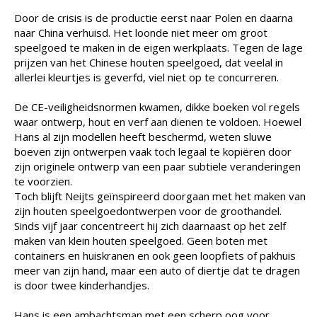
Door de crisis is de productie eerst naar Polen en daarna
naar China verhuisd. Het loonde niet meer om groot
speelgoed te maken in de eigen werkplaats. Tegen de lage
prijzen van het Chinese houten speelgoed, dat veelal in
allerlei kleurtjes is geverfd, viel niet op te concurreren.
De CE-veiligheidsnormen kwamen, dikke boeken vol regels
waar ontwerp, hout en verf aan dienen te voldoen. Hoewel
Hans al zijn modellen heeft beschermd, weten sluwe
boeven zijn ontwerpen vaak toch legaal te kopiëren door
zijn originele ontwerp van een paar subtiele veranderingen
te voorzien.
Toch blijft Neijts geïnspireerd doorgaan met het maken van
zijn houten speelgoedontwerpen voor de groothandel.
Sinds vijf jaar concentreert hij zich daarnaast op het zelf
maken van klein houten speelgoed. Geen boten met
containers en huiskranen en ook geen loopfiets of pakhuis
meer van zijn hand, maar een auto of diertje dat te dragen
is door twee kinderhandjes.
Hans is een ambachtsman met een scherp oog voor