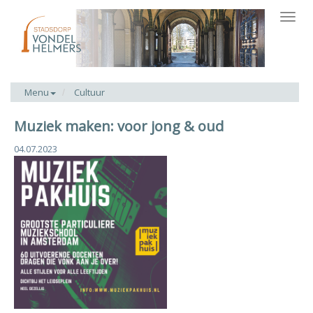
Toggl
navig
Menu
Cultuur
Muziek maken: voor jong & oud
04.07.2023