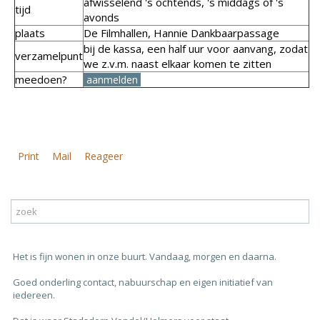
afwisselend 's ochtends, 's middags of 's
tijd
avonds
plaats
De Filmhallen, Hannie Dankbaarpassage
bij de kassa, een half uur voor aanvang, zodat
verzamelpunt
we z.v.m. naast elkaar komen te zitten
meedoen?
aanmelden
Print
Mail
Reageer
Het is fijn wonen in onze buurt. Vandaag, morgen en daarna.
Goed onderling contact, nabuurschap en eigen initiatief van
iedereen.